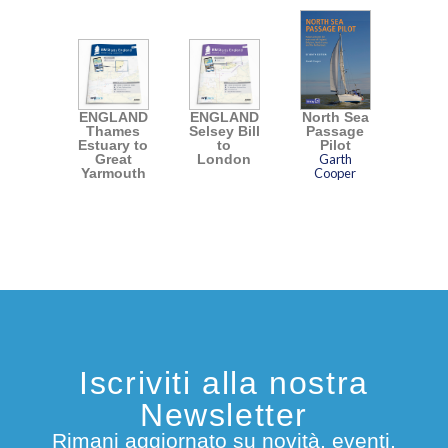
ENGLAND
ENGLAND
North Sea
Thames
Selsey Bill
Passage
Estuary to
to
Pilot
Great
London
Garth
Yarmouth
Cooper
Iscriviti alla nostra
Newsletter
Rimani aggiornato su novità, eventi,