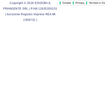
Cookie Policy
Privacy Policy
Termini e Co
Copyright © 2026 EDIZIONI IL
FRANGENTE SRL | P.IVA 11935200151
| Iscrizione Registro imprese REA MI
1508732 |