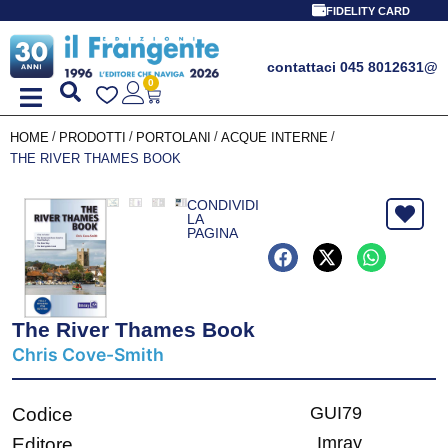
FIDELITY CARD
contattaci 045 8012631
@
0
/
/
/
/
HOME
PRODOTTI
PORTOLANI
ACQUE INTERNE
THE RIVER THAMES BOOK
CONDIVIDI
LA
PAGINA
The River Thames Book
Chris Cove-Smith
GUI79
Codice
Imray
Editore