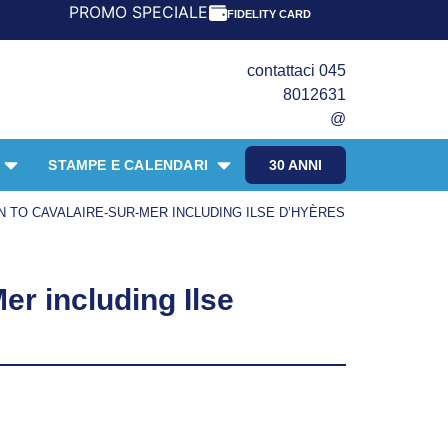
PROMO SPECIALE LIBRI PER I 30 ANNI DEL FRANGENTE! 
FIDELITY CARD
contattaci 045
8012631
@
STAMPE E CALENDARI
30 ANNI
 TO CAVALAIRE-SUR-MER INCLUDING ILSE D’HYÈRES
er including Ilse