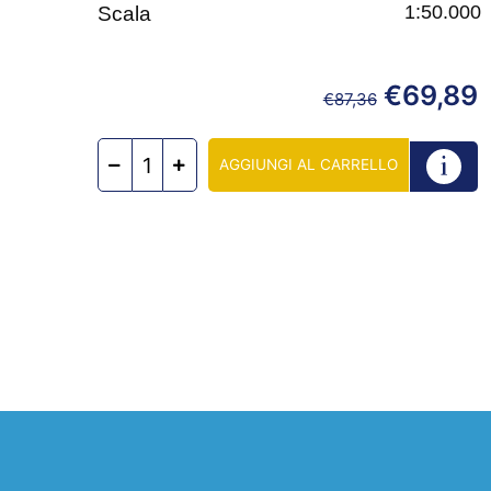
1:50.000
Scala
€
69,89
€
87,36
AGGIUNGI AL CARRELLO