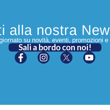
iti alla nostra New
iornato su novità, eventi, promozioni e 
Sali a bordo con noi!