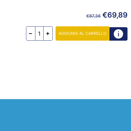
€
69,89
€
87,36
AGGIUNGI AL CARRELLO