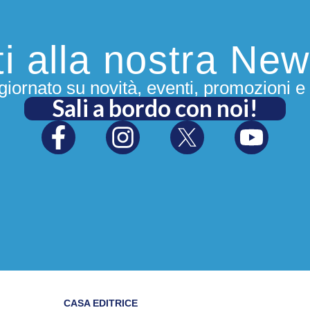
iti alla nostra New
iornato su novità, eventi, promozioni e 
Sali a bordo con noi!
CASA EDITRICE