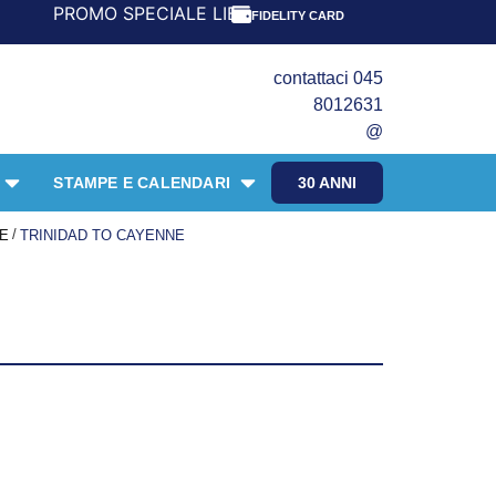
PROMO SPECIALE LIBRI PER I 30 ANNI DEL FRANGENTE! ***
FIDELITY CARD
contattaci 045
8012631
@
STAMPE E CALENDARI
30 ANNI
/
LE
TRINIDAD TO CAYENNE