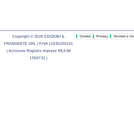
Cookie Policy
Privacy Policy
Termini e Co
Copyright © 2026 EDIZIONI IL
FRANGENTE SRL | P.IVA 11935200151
| Iscrizione Registro imprese REA MI
1508732 |