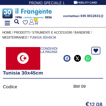
PROMO SPECIALE LIBRI PER I 30 ANNI DEL FRAN
FIDELITY CARD
contattaci 045 8012631
@
0
/
/
/
/
HOME
PRODOTTI
STRUMENTI E ACCESSORI
BANDIERE
/
MEDITERRANEO
TUNISIA 30X45CM
CONDIVIDI
LA PAGINA
Tunisia 30x45cm
BM 09
Codice
€
12,08