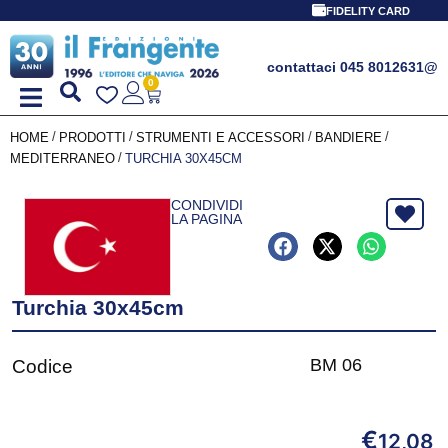
FIDELITY CARD
contattaci 045 8012631
@
0
/
/
/
/
HOME
PRODOTTI
STRUMENTI E ACCESSORI
BANDIERE
/
MEDITERRANEO
TURCHIA 30X45CM
CONDIVIDI
LA PAGINA
Turchia 30x45cm
BM 06
Codice
€
12,08