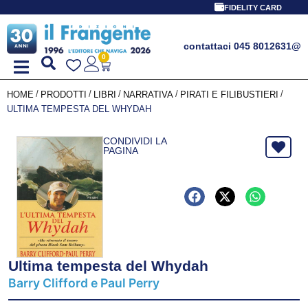
FIDELITY CARD
contattaci 045 8012631
@
0
/
/
/
/
/
HOME
PRODOTTI
LIBRI
NARRATIVA
PIRATI E FILIBUSTIERI
ULTIMA TEMPESTA DEL WHYDAH
CONDIVIDI LA
PAGINA
Ultima tempesta del Whydah
Barry Clifford e Paul Perry