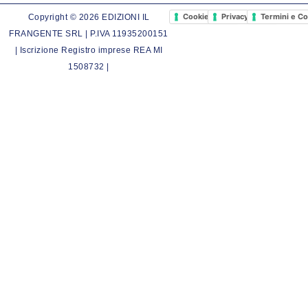
Cookie Policy
Privacy Policy
Termini e Co
Copyright © 2026 EDIZIONI IL
FRANGENTE SRL | P.IVA 11935200151
| Iscrizione Registro imprese REA MI
1508732 |