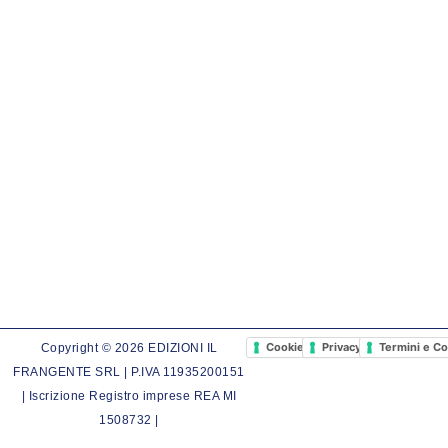
Cookie Policy
Privacy Policy
Termini e Co
Copyright © 2026 EDIZIONI IL
FRANGENTE SRL | P.IVA 11935200151
| Iscrizione Registro imprese REA MI
1508732 |