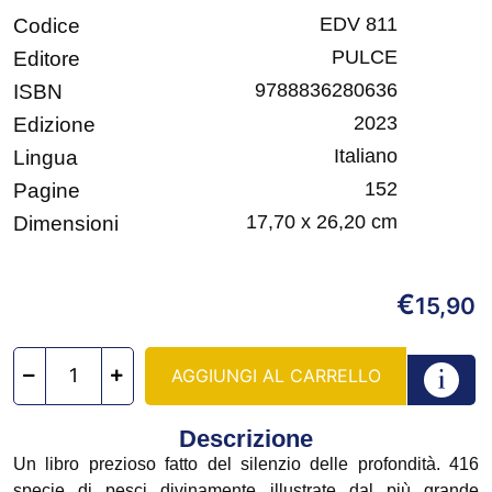
EDV 811
Codice
PULCE
Editore
9788836280636
ISBN
2023
Edizione
Italiano
Lingua
152
Pagine
17,70 x 26,20 cm
Dimensioni
€
15,90
AGGIUNGI AL CARRELLO
Descrizione
Un libro prezioso fatto del silenzio delle profondità. 416
specie di pesci divinamente illustrate dal più grande