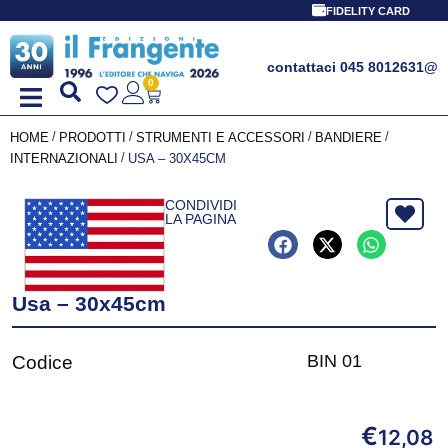
FIDELITY CARD
contattaci 045 8012631
@
0
/
/
/
/
HOME
PRODOTTI
STRUMENTI E ACCESSORI
BANDIERE
/
INTERNAZIONALI
USA – 30X45CM
CONDIVIDI
LA PAGINA
Usa – 30x45cm
BIN 01
Codice
€
12,08