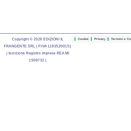
Cookie Policy
Privacy Policy
Termini e Co
Copyright © 2026 EDIZIONI IL
FRANGENTE SRL | P.IVA 11935200151
| Iscrizione Registro imprese REA MI
1508732 |