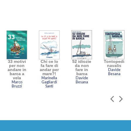
33 motivi
Chi ce lo
52 idiozie
Tontopedia
per non
fa fare di
da non
navalis
andare in
andar per
fare in
Davide
barca a
mare?!
barca
Besana
vela
Marinella
Davide
Marco
Gagliardi
Besana
Bruzzi
Santi