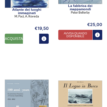
La fabbrica dei
mappamondi
Atlante dei luoghi
Peter Bellerby
immaginati
M. Paci, A. Roveda
€
25,00
€
19,50
AVVISA QUANDO
DISPONIBILE
ACQUISTA