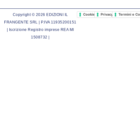
Cookie Policy
Privacy Policy
Termini e Co
Copyright © 2026 EDIZIONI IL
FRANGENTE SRL | P.IVA 11935200151
| Iscrizione Registro imprese REA MI
1508732 |