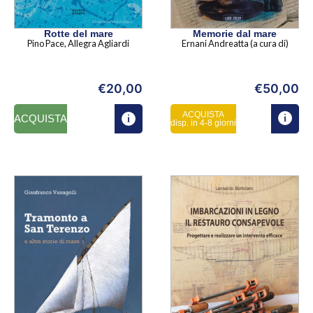
Rotte del mare
Memorie dal mare
Pino Pace, Allegra Agliardi
Ernani Andreatta (a cura di)
€
20,00
€
50,00
ACQUISTA
ACQUISTA
disp. in 4-8 giorni