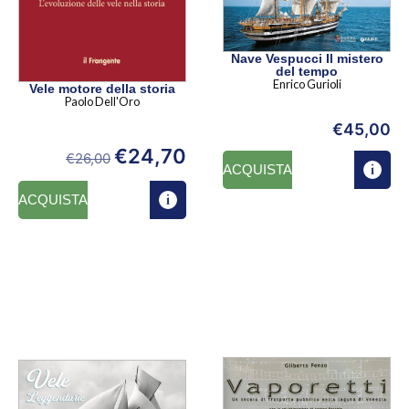
Nave Vespucci Il mistero
del tempo
Enrico Gurioli
Vele motore della storia
Paolo Dell'Oro
€
45,00
€
24,70
€
26,00
ACQUISTA
ACQUISTA