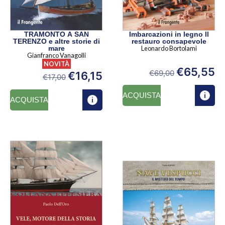
TRAMONTO A SAN
Imbarcazioni in legno Il
TERENZO e altre storie di
restauro consapevole
mare
Leonardo Bortolami
Gianfranco Vanagolli
NOVITÀ
€
65,55
€
69,00
€
16,15
€
17,00
ACQUISTA
ACQUISTA