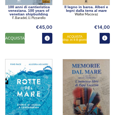
100 anni di cantieristica
Il legno in barca. Alberi e
veneziana. 100 years of
legni dalla terra al mare
venetian shipbuilding
Walter Macovaz
F. Baradel, U. Pizzarello
€
45,00
€
14,00
ACQUISTA
ACQUISTA
disp. in 4-8 giorni