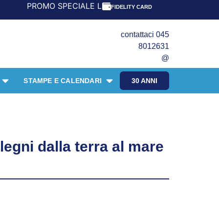
O SPECIALE LIBRI PER I 30 ANNI DEL FRANGENTE! *** CON
FIDELITY CARD
contattaci 045
8012631
@
STAMPE E CALENDARI
30 ANNI
 legni dalla terra al mare