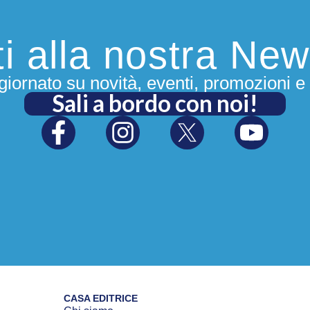
iti alla nostra New
iornato su novità, eventi, promozioni e 
Sali a bordo con noi!
CASA EDITRICE