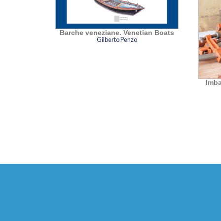
Barche veneziane. Venetian Boats
Gilberto Penzo
Imba
ca