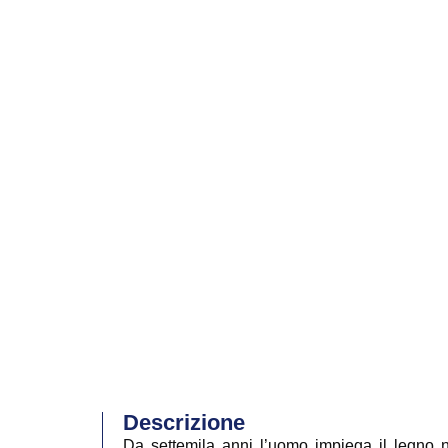
Descrizione
Da settemila anni l’uomo impiega il legno nel