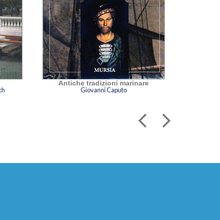
Antiche tradizioni marinare
Fai 
ch
Giovanni Caputo