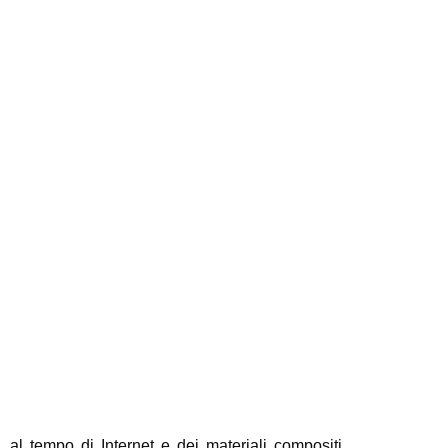
, al tempo di Internet e dei materiali compositi,