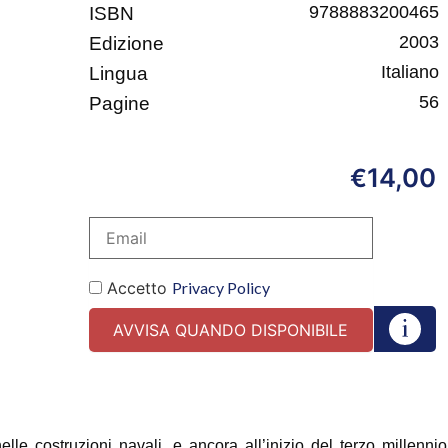
9788883200465
ISBN
2003
Edizione
Italiano
Lingua
56
Pagine
14,00
€
Accetto
Privacy Policy
le costruzioni navali, e ancora all’inizio del terzo millennio