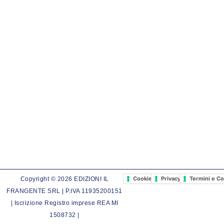
Cookie Policy
Privacy Policy
Termini e Co
Copyright © 2026 EDIZIONI IL
FRANGENTE SRL | P.IVA 11935200151
| Iscrizione Registro imprese REA MI
1508732 |