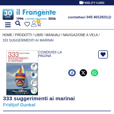
PROMO SPECIALE LI
FIDELITY CARD
contattaci 045 8012631
@
0
/
/
/
/
/
HOME
PRODOTTI
LIBRI
MANUALI
NAVIGAZIONE A VELA
333 SUGGERIMENTI AI MARINAI
CONDIVIDI LA
PAGINA
333 suggerimenti ai marinai
Fridtjof Gunkel