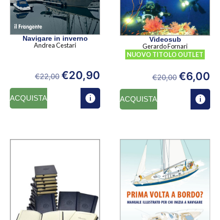
Navigare in inverno
Videosub
Andrea Cestari
Gerardo Fornari
NUOVO TITOLO OUTLET
€
20,90
€
6,00
€
22,00
€
20,00
ACQUISTA
ACQUISTA