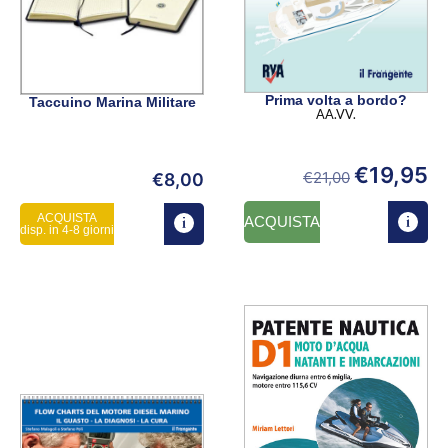
Prima volta a bordo?
Taccuino Marina Militare
AA.VV.
€
19,95
€
21,00
€
8,00
ACQUISTA
ACQUISTA
disp. in 4-8 giorni