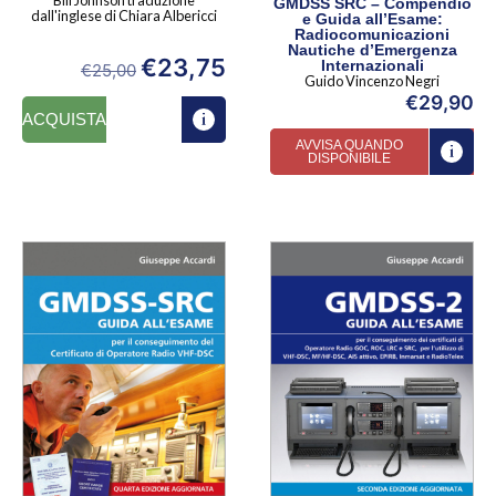
GMDSS SRC – Compendio
dall'inglese di Chiara Albericci
e Guida all’Esame:
Radiocomunicazioni
Nautiche d’Emergenza
€
23,75
Internazionali
€
25,00
Guido Vincenzo Negri
€
29,90
ACQUISTA
AVVISA QUANDO
DISPONIBILE