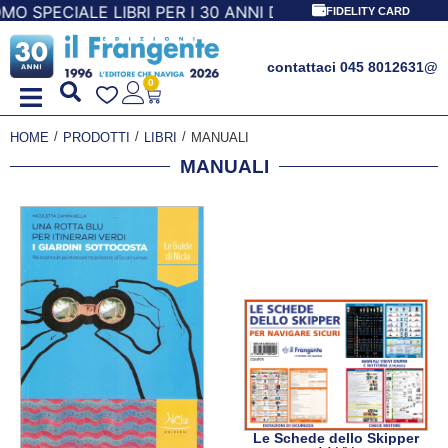
0 ANNI DEL FRANGENTE! *** CON ORDINI A PARTIRE DA 69,
FIDELITY CARD
contattaci 045 8012631
@
0
/
/
/
HOME
PRODOTTI
LIBRI
MANUALI
MANUALI
Le Schede dello Skipper