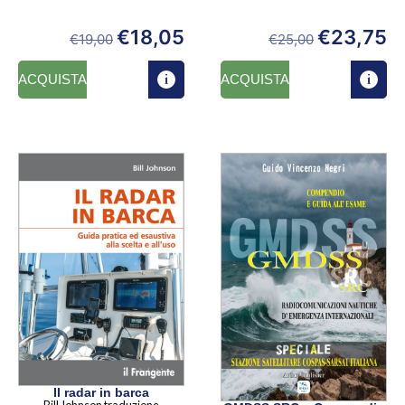
€
18,05
€
23,75
€
19,00
€
25,00
ACQUISTA
ACQUISTA
Il radar in barca
Bill Johnson traduzione