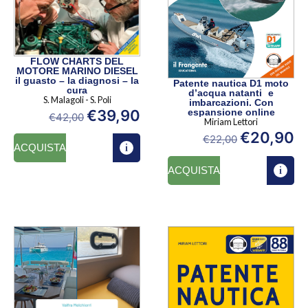
FLOW CHARTS DEL
MOTORE MARINO DIESEL
il guasto – la diagnosi – la
Patente nautica D1 moto
cura
d’acqua natanti e
S. Malagoli - S. Poli
imbarcazioni. Con
€
39,90
espansione online
€
42,00
Miriam Lettori
€
20,90
€
22,00
ACQUISTA
ACQUISTA