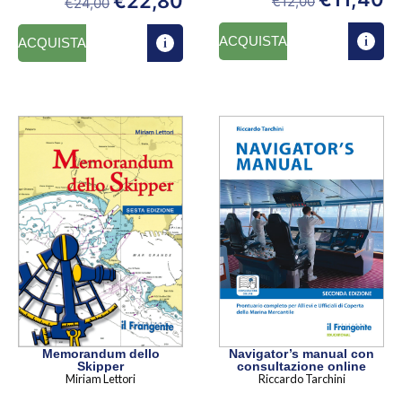
€
22,80
€
12,00
€
24,00
ACQUISTA
ACQUISTA
Navigator’s manual con
Memorandum dello
consultazione online
Skipper
Riccardo Tarchini
Miriam Lettori