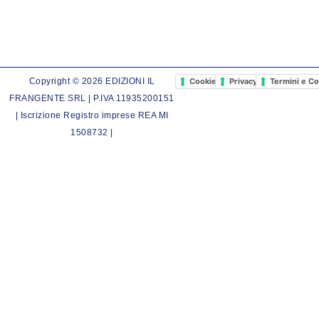
Cookie Policy
Privacy Policy
Termini e Co
Copyright © 2026 EDIZIONI IL
FRANGENTE SRL | P.IVA 11935200151
| Iscrizione Registro imprese REA MI
1508732 |