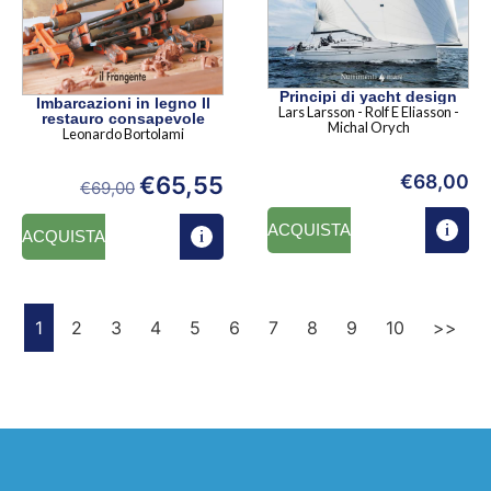
Principi di yacht design
Imbarcazioni in legno Il
Lars Larsson - Rolf E Eliasson -
restauro consapevole
Michal Orych
Leonardo Bortolami
€
68,00
€
65,55
€
69,00
ACQUISTA
ACQUISTA
1
2
3
4
5
6
7
8
9
10
>>