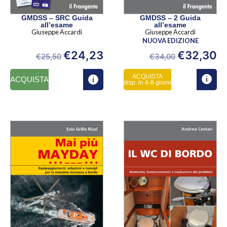
GMDSS – SRC Guida
GMDSS – 2 Guida
all’esame
all’esame
Giuseppe Accardi
Giuseppe Accardi
NUOVA EDIZIONE
€
24,23
€
32,30
€
25,50
€
34,00
ACQUISTA
ACQUISTA
disp. in 4-8 giorni