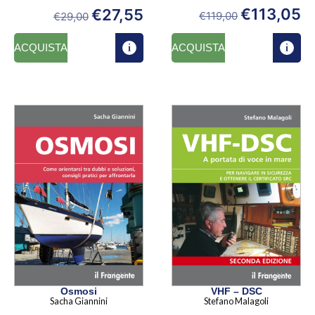
€
113,05
€
27,55
€
119,00
€
29,00
ACQUISTA
ACQUISTA
Osmosi
VHF – DSC
Sacha Giannini
Stefano Malagoli