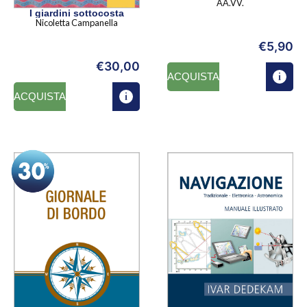
AA.VV.
I giardini sottocosta
Nicoletta Campanella
€
5,90
€
30,00
ACQUISTA
ACQUISTA