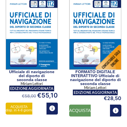
FORMATO DIGITALE
Ufficiale di navigazione
INTERATTIVO Ufficiale di
del diporto di
navigazione del diporto di
seconda classe
seconda classe
Miriam Lettori
Miriam Lettori
EDIZIONE AGGIORNATA
EDIZIONE AGGIORNATA
€
55,10
€
58,00
€
28,50
ACQUISTA
ACQUISTA
disp. in 4-8 giorni