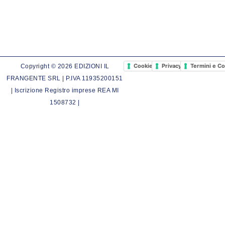
Cookie Policy
Privacy Policy
Termini e Co
Copyright © 2026 EDIZIONI IL
FRANGENTE SRL | P.IVA 11935200151
| Iscrizione Registro imprese REA MI
1508732 |