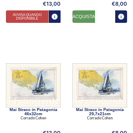
€
13,00
€
8,00
AVVISA QUANDO
ACQUISTA
DISPONIBILE
Mai Stracc in Patagonia
Mai Stracc in Patagonia
46x32cm
29,7x21cm
Corrado Cohen
Corrado Cohen
€
13,00
€
8,00