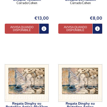
Corrado Cohen
Corrado Cohen
€
13,00
€
8,00
AVVISA QUANDO
AVVISA QUANDO
DISPONIBILE
DISPONIBILE
Regata Dinghy su
Regata Dinghy su
Portofino Antica 46x32cm
Portofino Antica