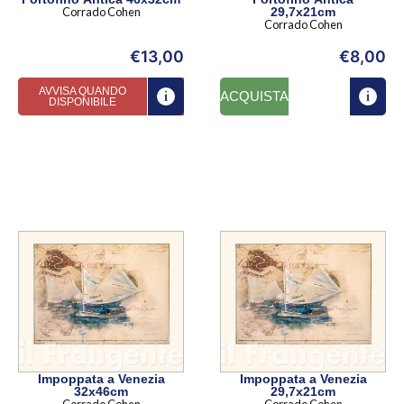
Corrado Cohen
29,7x21cm
Corrado Cohen
€
13,00
€
8,00
AVVISA QUANDO
ACQUISTA
DISPONIBILE
Impoppata a Venezia
Impoppata a Venezia
32x46cm
29,7x21cm
Corrado Cohen
Corrado Cohen