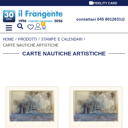
PROMO SPECIALE LIBRI PER I 30
FIDELITY CARD
contattaci 045 8012631
@
0
/
/
/
HOME
PRODOTTI
STAMPE E CALENDARI
CARTE NAUTICHE ARTISTICHE
CARTE NAUTICHE ARTISTICHE