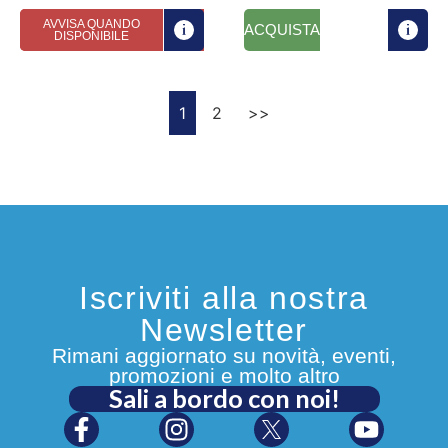
AVVISA QUANDO
ACQUISTA
DISPONIBILE
1
2
>>
Iscriviti alla nostra
Newsletter
Rimani aggiornato su novità, eventi,
promozioni e molto altro
Sali a bordo con noi!