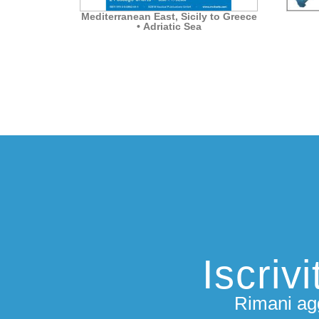
Mediterranean East, Sicily to Greece
• Adriatic Sea
Iscriv
Rimani agg