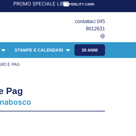
ECIALE LIBRI PER I 30 ANNI DEL FRANGENTE! *** CON ORD
FIDELITY CARD
contattaci 045
8012631
@
STAMPE E CALENDARI
30 ANNI
ARO E PAG
 e Pag
agnabosco