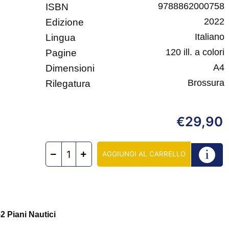
9788862000758
ISBN
2022
Edizione
Italiano
Lingua
120 ill. a colori
Pagine
A4
Dimensioni
Brossura
Rilegatura
29,90
€
AGGIUNGI AL CARRELLO
2 Piani Nautici