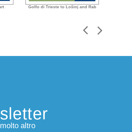
rt
Golfo di Trieste to Lošinj and Rab
Ot
sletter
molto altro