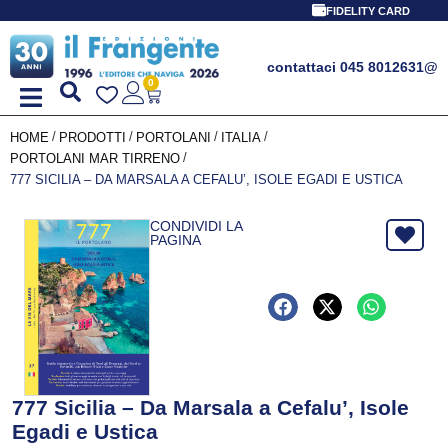
FIDELITY CARD
contattaci 045 8012631
@
0
/
/
/
/
HOME
PRODOTTI
PORTOLANI
ITALIA
/
PORTOLANI MAR TIRRENO
777 SICILIA – DA MARSALA A CEFALU’, ISOLE EGADI E USTICA
CONDIVIDI LA
PAGINA
777 Sicilia – Da Marsala a Cefalu’, Isole
Egadi e Ustica