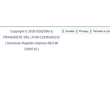
Cookie Policy
Privacy Policy
Termini e Co
Copyright © 2026 EDIZIONI IL
FRANGENTE SRL | P.IVA 11935200151
| Iscrizione Registro imprese REA MI
1508732 |