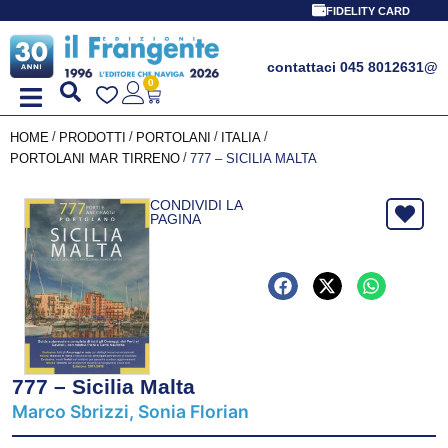
FIDELITY CARD
contattaci 045 8012631
@
0
/
/
/
/
HOME
PRODOTTI
PORTOLANI
ITALIA
/
PORTOLANI MAR TIRRENO
777 – SICILIA MALTA
CONDIVIDI LA
PAGINA
777 – Sicilia Malta
Marco Sbrizzi, Sonia Florian