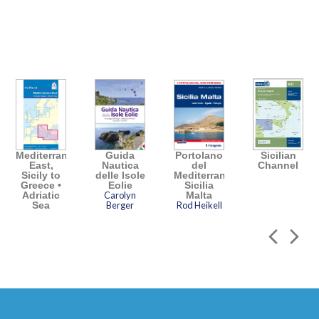
Mediterranean
Guida
Portolano
Sicilian
East,
Nautica
del
Channel
Sicily to
delle Isole
Mediterraneo
Greece •
Eolie
Sicilia
Adriatic
Carolyn
Malta
Sea
Berger
Rod Heikell