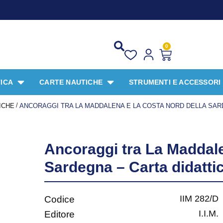
PROM
0
ICA
CARTE NAUTICHE
STRUMENTI E ACCESSORI
/
ICHE
ANCORAGGI TRA LA MADDALENA E LA COSTA NORD DELLA SARD
Ancoraggi tra La Maddale
Sardegna – Carta didatti
IIM 282/D
Codice
I.I.M.
Editore