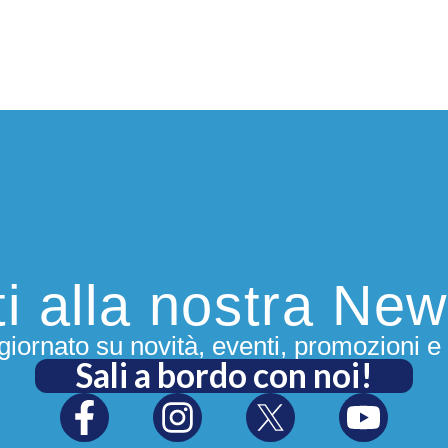
iti alla nostra New
iornato su novità, eventi, promozioni e 
Sali a bordo con noi!