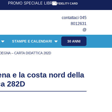
O SPECIALE LIBRI PER I 30 ANNI DEL FRANGENTE! *** CON 
FIDELITY CARD
contattaci 045
8012631
@
STAMPE E CALENDARI
30 ANNI
EGNA – CARTA DIDATTICA 282D
na e la costa nord della
ca 282D