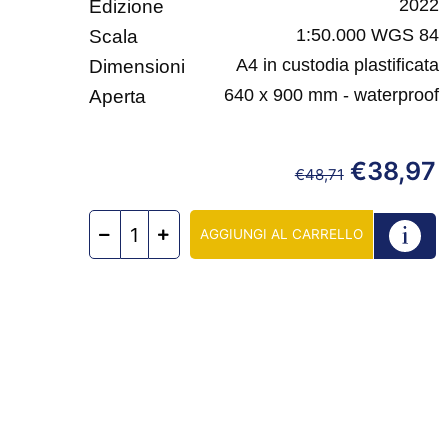
2022
Edizione
1:50.000 WGS 84
Scala
A4 in custodia plastificata
Dimensioni
640 x 900 mm - waterproof
Aperta
€
38,97
€
48,71
AGGIUNGI AL CARRELLO