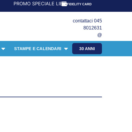
O SPECIALE LIBRI PER I 30 ANNI DEL FRANGENTE! *** CON
FIDELITY CARD
contattaci 045
8012631
@
STAMPE E CALENDARI
30 ANNI