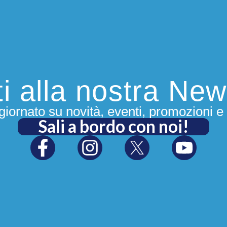
iti alla nostra New
iornato su novità, eventi, promozioni e 
Sali a bordo con noi!