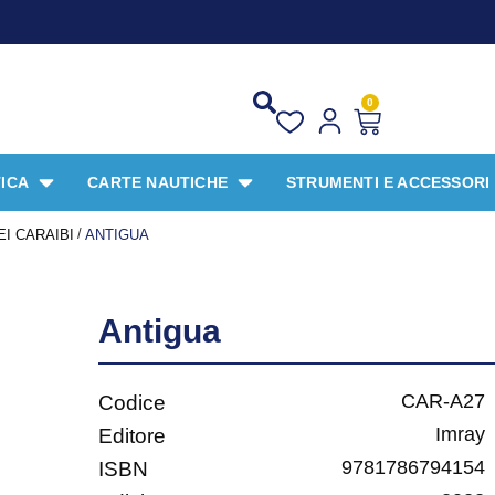
PROM
0
ICA
CARTE NAUTICHE
STRUMENTI E ACCESSORI
/
I CARAIBI
ANTIGUA
Antigua
CAR-A27
Codice
Imray
Editore
9781786794154
ISBN