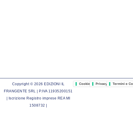
Cookie Policy
Privacy Policy
Termini e Co
Copyright © 2026 EDIZIONI IL
FRANGENTE SRL | P.IVA 11935200151
| Iscrizione Registro imprese REA MI
1508732 |