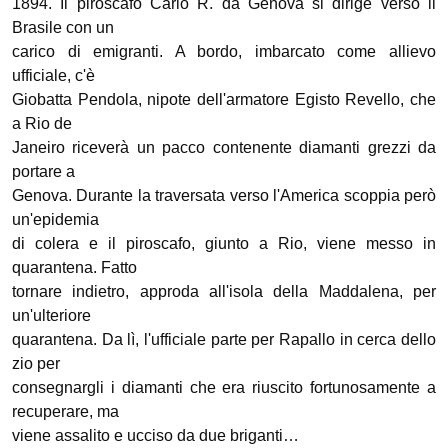
1894. Il piroscafo Carlo R. da Genova si dirige verso il
Brasile con un
carico di emigranti. A bordo, imbarcato come allievo
ufficiale, c'è
Giobatta Pendola, nipote dell'armatore Egisto Revello, che
a Rio de
Janeiro riceverà un pacco contenente diamanti grezzi da
portare a
Genova. Durante la traversata verso l'America scoppia però
un'epidemia
di colera e il piroscafo, giunto a Rio, viene messo in
quarantena. Fatto
tornare indietro, approda all'isola della Maddalena, per
un'ulteriore
quarantena. Da lì, l'ufficiale parte per Rapallo in cerca dello
zio per
consegnargli i diamanti che era riuscito fortunosamente a
recuperare, ma
viene assalito e ucciso da due briganti…