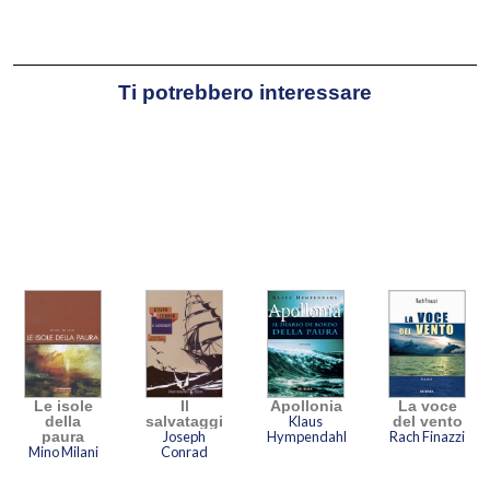
Ti potrebbero interessare
Le isole
Il
Apollonia
La voce
della
salvataggio
Klaus
del vento
paura
Joseph
Hympendahl
Rach Finazzi
Mino Milani
Conrad