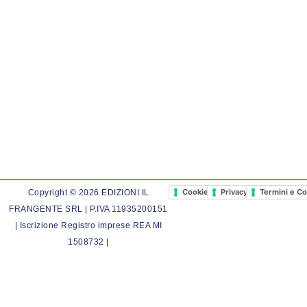
Cookie Policy
Privacy Policy
Termini e Co
Copyright © 2026 EDIZIONI IL
FRANGENTE SRL | P.IVA 11935200151
| Iscrizione Registro imprese REA MI
1508732 |