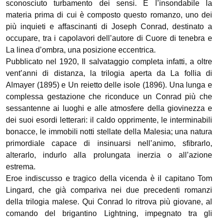
sconosciuto turbamento dei sensi. È l’insondabile la
materia prima di cui è composto questo romanzo, uno dei
più inquieti e affascinanti di Joseph Conrad, destinato a
occupare, tra i capolavori dell’autore di Cuore di tenebra e
La linea d’ombra, una posizione eccentrica.
Pubblicato nel 1920, Il salvataggio completa infatti, a oltre
vent’anni di distanza, la trilogia aperta da La follia di
Almayer (1895) e Un reietto delle isole (1896). Una lunga e
complessa gestazione che riconduce un Conrad più che
sessantenne ai luoghi e alle atmosfere della giovinezza e
dei suoi esordi letterari: il caldo opprimente, le interminabili
bonacce, le immobili notti stellate della Malesia; una natura
primordiale capace di insinuarsi nell’animo, sfibrarlo,
alterarlo, indurlo alla prolungata inerzia o all’azione
estrema.
Eroe indiscusso e tragico della vicenda è il capitano Tom
Lingard, che già compariva nei due precedenti romanzi
della trilogia malese. Qui Conrad lo ritrova più giovane, al
comando del brigantino Lightning, impegnato tra gli