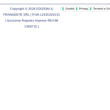
Cookie Policy
Privacy Policy
Termini e Co
Copyright © 2026 EDIZIONI IL
FRANGENTE SRL | P.IVA 11935200151
| Iscrizione Registro imprese REA MI
1508732 |