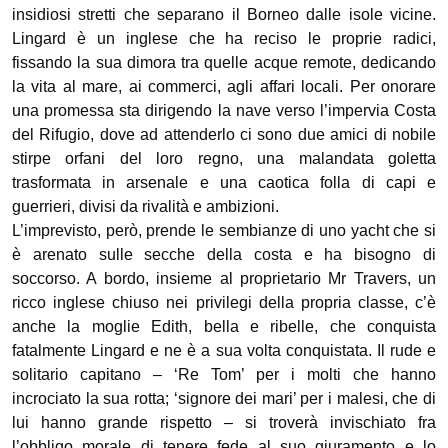
insidiosi stretti che separano il Borneo dalle isole vicine.
Lingard è un inglese che ha reciso le proprie radici,
fissando la sua dimora tra quelle acque remote, dedicando
la vita al mare, ai commerci, agli affari locali. Per onorare
una promessa sta dirigendo la nave verso l’impervia Costa
del Rifugio, dove ad attenderlo ci sono due amici di nobile
stirpe orfani del loro regno, una malandata goletta
trasformata in arsenale e una caotica folla di capi e
guerrieri, divisi da rivalità e ambizioni.
L’imprevisto, però, prende le sembianze di uno yacht che si
è arenato sulle secche della costa e ha bisogno di
soccorso. A bordo, insieme al proprietario Mr Travers, un
ricco inglese chiuso nei privilegi della propria classe, c’è
anche la moglie Edith, bella e ribelle, che conquista
fatalmente Lingard e ne è a sua volta conquistata. Il rude e
solitario capitano – ‘Re Tom’ per i molti che hanno
incrociato la sua rotta; ‘signore dei mari’ per i malesi, che di
lui hanno grande rispetto – si troverà invischiato fra
l’obbligo morale di tenere fede al suo giuramento e lo