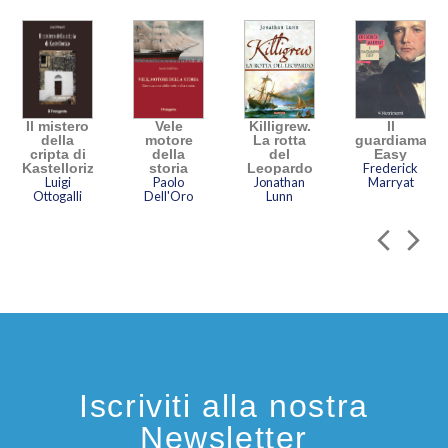
Il mistero
Vele
Killigrew.
Il
della
motore
La rotta
guardiamarin
cripta di
della
del
Easy
Kastellorizo
storia
Leopardo
Frederick
Luigi
Paolo
Jonathan
Marryat
Ottogalli
Dell'Oro
Lunn
Iscriviti alla nostra
Newsletter