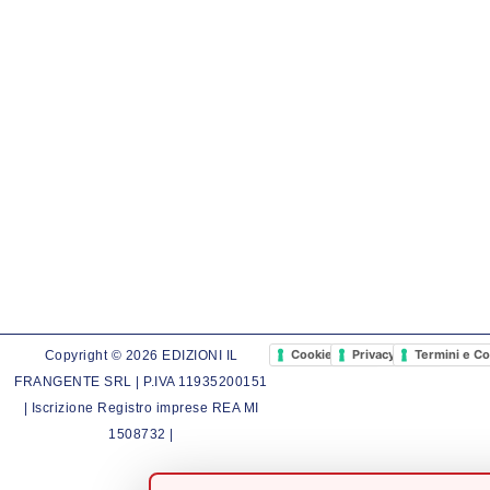
Cookie Policy
Privacy Policy
Termini e Co
Copyright © 2026 EDIZIONI IL
FRANGENTE SRL | P.IVA 11935200151
| Iscrizione Registro imprese REA MI
1508732 |