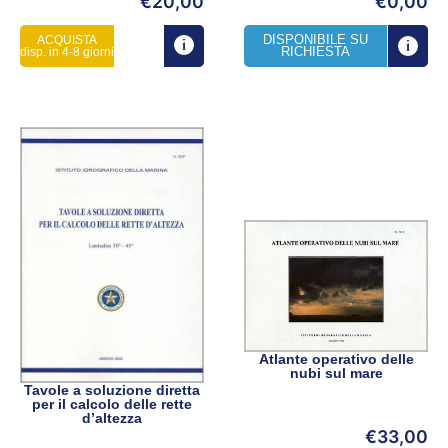
€
20,00
€
0,00
DISPONIBILE SU
ACQUISTA
RICHIESTA
disp. in 4-8 giorni
Atlante operativo delle
nubi sul mare
Tavole a soluzione diretta
per il calcolo delle rette
d’altezza
€
33,00