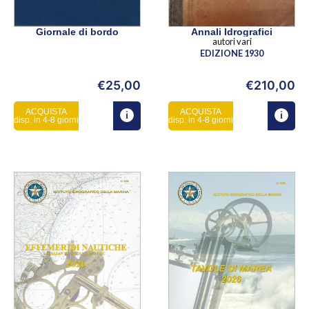
Giornale di bordo
Annali Idrografici
autori vari
EDIZIONE 1930
€
25,00
€
210,00
ACQUISTA
ACQUISTA
disp. in 4-8 giorni
disp. in 4-8 giorni