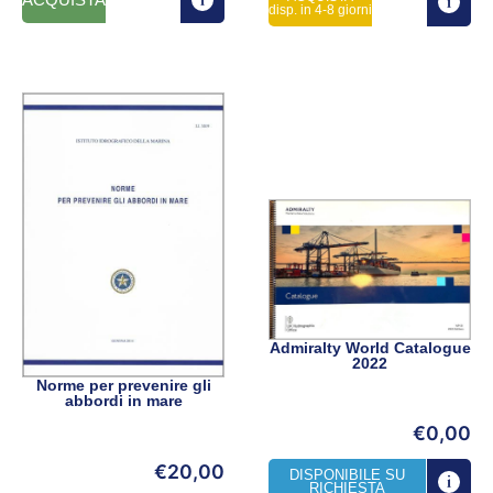
disp. in 4-8 giorni
Admiralty World Catalogue
2022
Norme per prevenire gli
abbordi in mare
€
0,00
€
20,00
DISPONIBILE SU
RICHIESTA