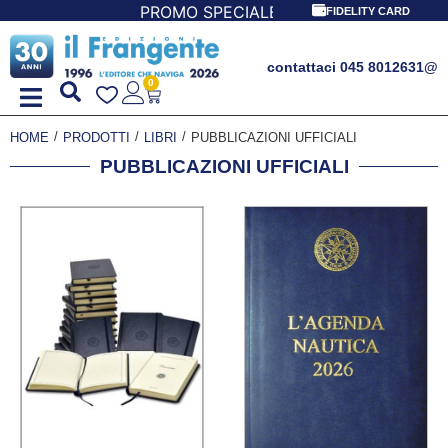
IALE LIBRI PER I 30 ANNI DEL FRANGENTE! *** CON ORDIN
FIDELITY CARD
contattaci 045 8012631
@
0
/
/
/
HOME
PRODOTTI
LIBRI
PUBBLICAZIONI UFFICIALI
PUBBLICAZIONI UFFICIALI