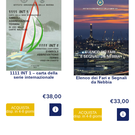
1111 INT 1 – carta della
serie internazionale
Elenco dei Fari e Segnali
da Nebbia
€
38,00
€
33,00
ACQUISTA
disp. in 4-8 giorni
ACQUISTA
disp. in 4-8 giorni