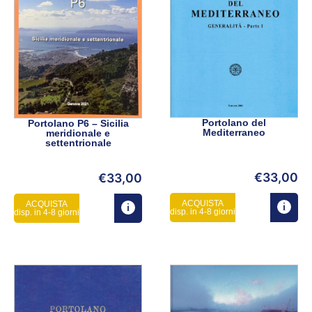
Portolano del
Portolano P6 – Sicilia
Mediterraneo
meridionale e
settentrionale
€
33,00
€
33,00
ACQUISTA
ACQUISTA
disp. in 4-8 giorni
disp. in 4-8 giorni