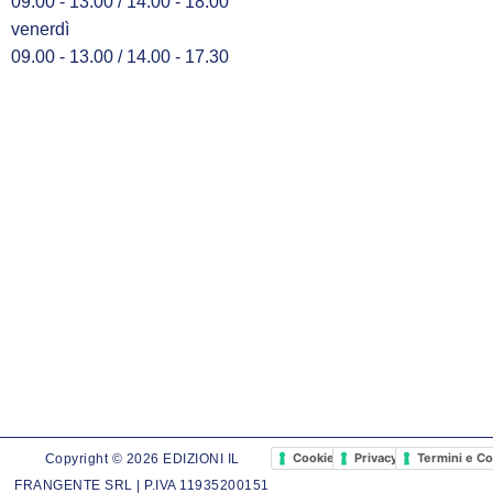
09.00 - 13.00 / 14.00 - 18.00
venerdì
09.00 - 13.00 / 14.00 - 17.30
Cookie Policy
Privacy Policy
Termini e Co
Copyright © 2026 EDIZIONI IL
FRANGENTE SRL | P.IVA 11935200151