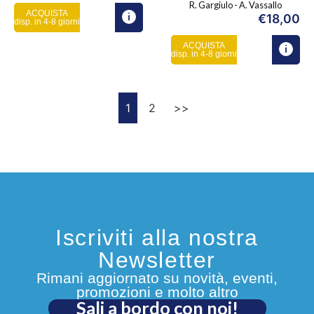
R. Gargiulo - A. Vassallo
ACQUISTA
€
18,00
disp. in 4-8 giorni
ACQUISTA
disp. in 4-8 giorni
1
2
>>
Iscriviti alla nostra
Newsletter
Rimani aggiornato su novità, eventi,
promozioni e molto altro
Sali a bordo con noi!