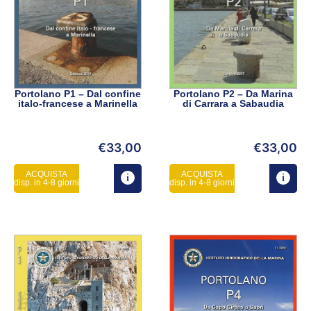
Portolano P1 – Dal confine
Portolano P2 – Da Marina
italo-francese a Marinella
di Carrara a Sabaudia
€
33,00
€
33,00
ACQUISTA
ACQUISTA
disp. in 4-8 giorni
disp. in 4-8 giorni