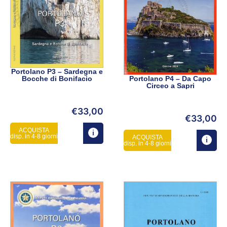
Portolano P3 – Sardegna e
Bocche di Bonifacio
Portolano P4 – Da Capo
Circeo a Sapri
€
33,00
€
33,00
ACQUISTA
disp. in 4-8 giorni
ACQUISTA
disp. in 4-8 giorni