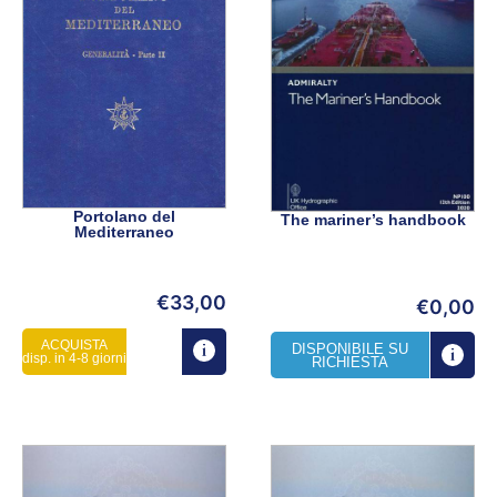
Portolano del
The mariner’s handbook
Mediterraneo
€
33,00
€
0,00
ACQUISTA
DISPONIBILE SU
disp. in 4-8 giorni
RICHIESTA