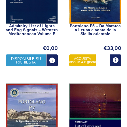
Admiralty List of Lights
Portolano P5 – Da Maratea
and Fog Signals – Western
a Leuca e costa della
Mediterranean Volume E
Sicilia orientale
€
0,00
€
33,00
DISPONIBILE SU
ACQUISTA
RICHIESTA
disp. in 4-8 giorni