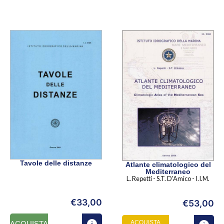
Tavole delle distanze
Atlante climatologico del
Mediterraneo
L. Repetti - S.T. D'Amico - I.I.M.
€
33,00
€
53,00
ACQUISTA
ACQUISTA