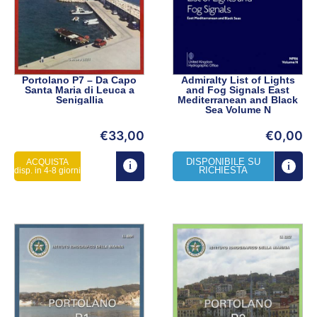
Portolano P7 – Da Capo
Admiralty List of Lights
Santa Maria di Leuca a
and Fog Signals East
Senigallia
Mediterranean and Black
Sea Volume N
€
33,00
€
0,00
DISPONIBILE SU
ACQUISTA
RICHIESTA
disp. in 4-8 giorni