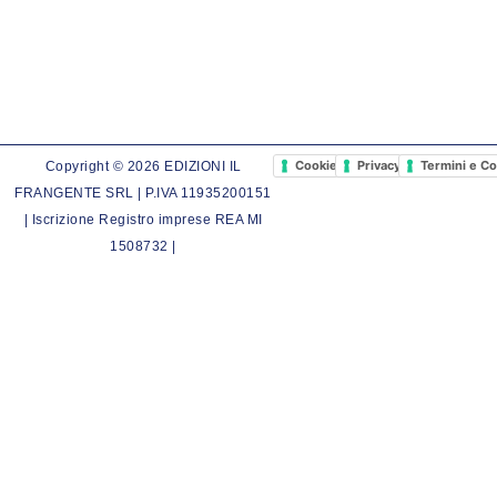
Cookie Policy
Privacy Policy
Termini e Co
Copyright © 2026 EDIZIONI IL
FRANGENTE SRL | P.IVA 11935200151
| Iscrizione Registro imprese REA MI
1508732 |