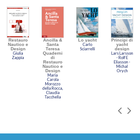
Restauro
Ancilla &
Lo yacht
Principi di
Nautico e
Santa
Carlo
yacht
Design
Teresa
Sciarrelli
design
Giulia
Quaderni
Lars Larsson
Zappia
di
- Rolf E
Restauro
Eliasson -
Nautico e
Michal
Design
Orych
Maria
Carola
Morozzo
della Rocca,
Claudia
Tacchella