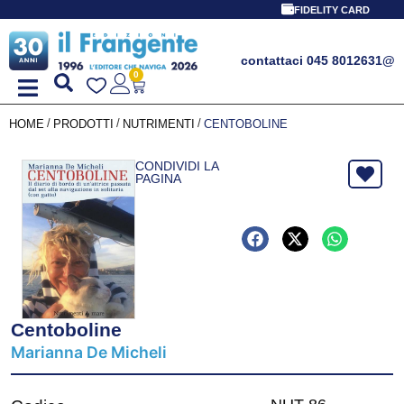
FIDELITY CARD
contattaci 045 8012631
@
0
/
/
/
HOME
PRODOTTI
NUTRIMENTI
CENTOBOLINE
CONDIVIDI LA
PAGINA
Centoboline
Marianna De Micheli