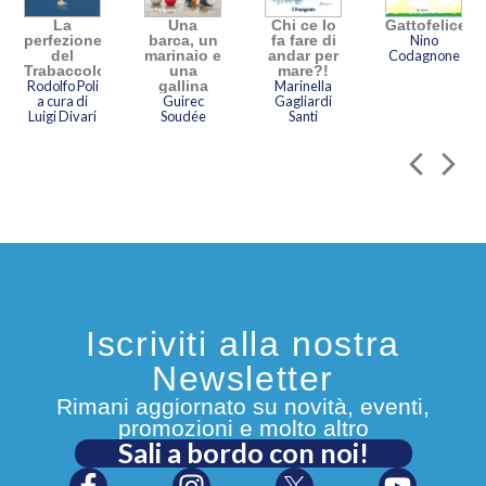
La
Una
Chi ce lo
Gattofelice
o
perfezione
barca, un
fa fare di
Nino
del
marinaio e
andar per
Codagnone
Trabaccolo
una
mare?!
Rodolfo Poli
gallina
Marinella
a cura di
Guirec
Gagliardi
Luigi Divari
Soudée
Santi
Iscriviti alla nostra
Newsletter
Rimani aggiornato su novità, eventi,
promozioni e molto altro
Sali a bordo con noi!