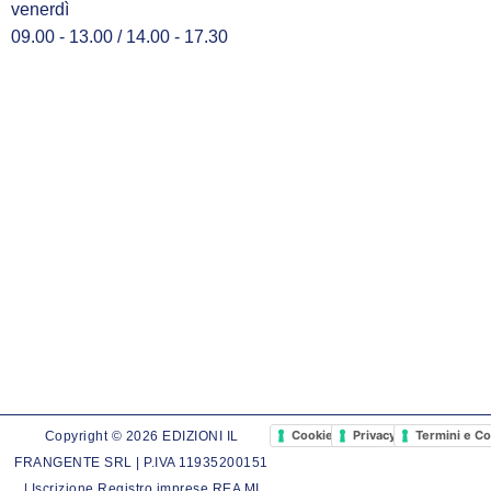
venerdì
09.00 - 13.00 / 14.00 - 17.30
Cookie Policy
Privacy Policy
Termini e Co
Copyright © 2026 EDIZIONI IL
FRANGENTE SRL | P.IVA 11935200151
| Iscrizione Registro imprese REA MI