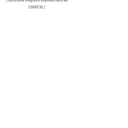
| Iscrizione Registro imprese REA MI
1508732 |