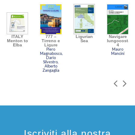
ITALY
777 –
Ligurian
Navigare
Menton to
Tirreno e
Sea
lungocosta
Elba
Ligure
4
Piero
Mauro
Magnabosco,
Mancini
Dario
Silvestro,
Alberto
Zangaglia
Iscriviti alla nostra