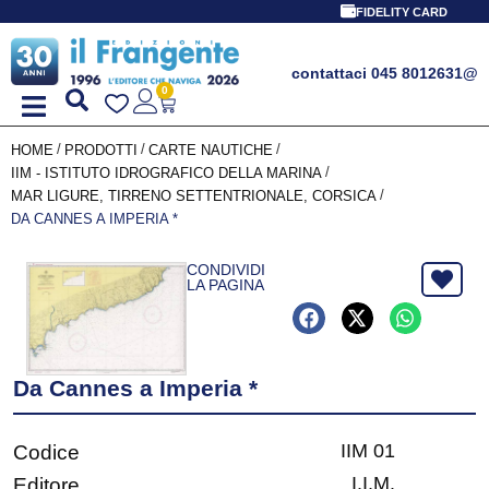
FIDELITY CARD
contattaci 045 8012631
@
0
/
/
/
HOME
PRODOTTI
CARTE NAUTICHE
/
IIM - ISTITUTO IDROGRAFICO DELLA MARINA
/
MAR LIGURE, TIRRENO SETTENTRIONALE, CORSICA
DA CANNES A IMPERIA *
CONDIVIDI
LA PAGINA
Da Cannes a Imperia *
IIM 01
Codice
I.I.M.
Editore