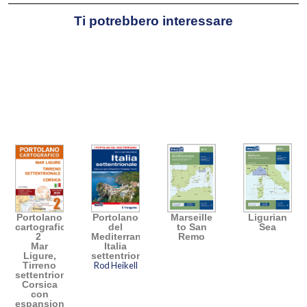
Ti potrebbero interessare
Portolano
Portolano
Marseille
Ligurian
cartografico
del
to San
Sea
2
Mediterraneo
Remo
Mar
Italia
Ligure,
settentrionale
Tirreno
Rod Heikell
settentrionale,
Corsica
con
espansione