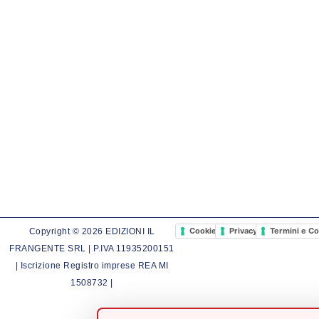
Cookie Policy
Privacy Policy
Termini e Co
Copyright © 2026 EDIZIONI IL
FRANGENTE SRL | P.IVA 11935200151
| Iscrizione Registro imprese REA MI
1508732 |