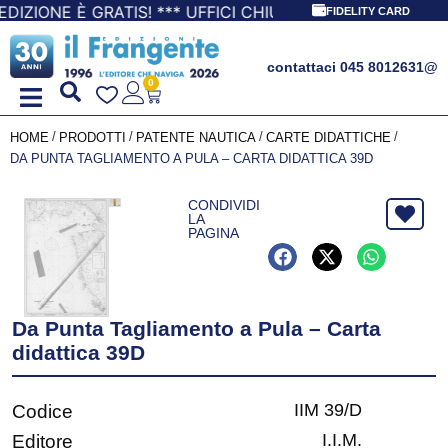
È GRATIS! *** UFFICI CHIUSI: 14-23 agosto SPEDIZIONI 
FIDELITY CARD
contattaci 045 8012631
@
0
/
/
/
/
HOME
PRODOTTI
PATENTE NAUTICA
CARTE DIDATTICHE
DA PUNTA TAGLIAMENTO A PULA – CARTA DIDATTICA 39D
CONDIVIDI
LA
PAGINA
Da Punta Tagliamento a Pula – Carta
didattica 39D
IIM 39/D
Codice
I.I.M.
Editore