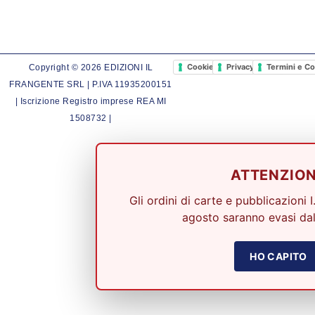
Cookie Policy
Privacy Policy
Termini e Co
Copyright © 2026 EDIZIONI IL
FRANGENTE SRL | P.IVA 11935200151
| Iscrizione Registro imprese REA MI
1508732 |
ATTENZIO
Gli ordini di carte e pubblicazioni I
agosto saranno evasi dal
HO CAPITO