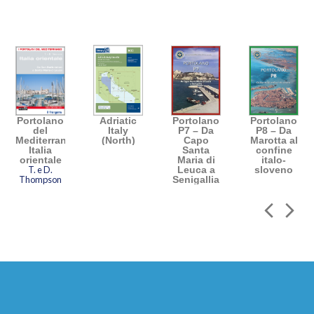
Portolano
Adriatic
Portolano
Portolano
del
Italy
P7 – Da
P8 – Da
Mediterraneo
(North)
Capo
Marotta al
Italia
Santa
confine
orientale
Maria di
italo-
T. e D.
Leuca a
sloveno
Thompson
Senigallia