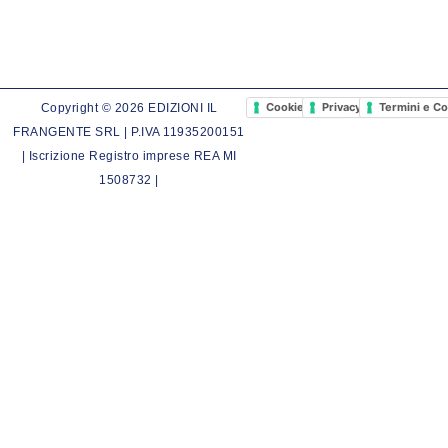
Cookie Policy
Privacy Policy
Termini e Co
Copyright © 2026 EDIZIONI IL
FRANGENTE SRL | P.IVA 11935200151
| Iscrizione Registro imprese REA MI
1508732 |