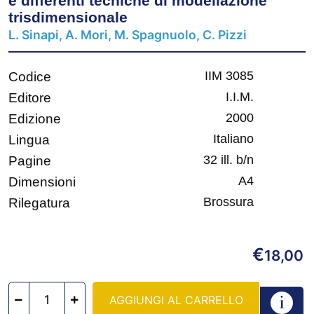
e differenti tecniche di modellazione
trisdimensionale
L. Sinapi, A. Mori, M. Spagnuolo, C. Pizzi
IIM 3085
Codice
I.I.M.
Editore
2000
Edizione
Italiano
Lingua
32 ill. b/n
Pagine
A4
Dimensioni
Brossura
Rilegatura
€
18,00
AGGIUNGI AL CARRELLO