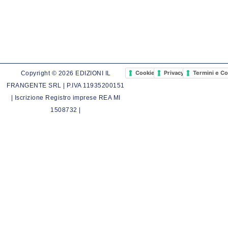
Cookie Policy
Privacy Policy
Termini e Co
Copyright © 2026 EDIZIONI IL
FRANGENTE SRL | P.IVA 11935200151
| Iscrizione Registro imprese REA MI
1508732 |