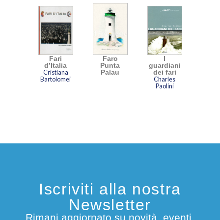
Fari
Faro
I
d’Italia
Punta
guardiani
Cristiana
Palau
dei fari
Bartolomei
Charles
Paolini
Iscriviti alla nostra
Newsletter
Rimani aggiornato su novità, eventi,