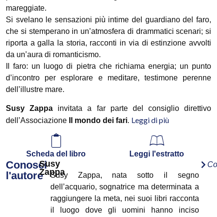
mareggiate.
Si svelano le sensazioni più intime del guardiano del faro,
che si stemperano in un’atmosfera di drammatici scenari; si
riporta a galla la storia, racconti in via di estinzione avvolti
da un’aura di romanticismo.
Il faro: un luogo di pietra che richiama energia; un punto
d’incontro per esplorare e meditare, testimone perenne
dell’illustre mare.
Susy Zappa
invitata a far parte del consiglio direttivo
Leggi di più
dell’Associazione
Il mondo dei fari
.
Scheda del libro
Leggi l'estratto
Conosci
Susy
Co
Zappa
l'autore
Susy Zappa, nata sotto il segno
dell’acquario, sognatrice ma determinata a
raggiungere la meta, nei suoi libri racconta
il luogo dove gli uomini hanno inciso