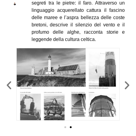
segreti tra le pietre: il faro. Attraverso un
linguaggio acquerellato cattura il fascino
delle maree e l’aspra bellezza delle coste
bretoni, descrive il silenzio del vento e il
profumo delle alghe, racconta storie e
leggende della cultura celtica.
Attraverso immagini sbiadite dal tempo
descrive l’isola di Sein, una zattera sul
mare circondata da un cordone di fari, in
Sein, una virgola sull’acqua. Ritratto di
un’isola bretone leggendaria
(2015,
Edizioni il Frangente).
Prosegue il
suo viaggio
tra i fari
bretoni per
raccontarne
il fascino
che per