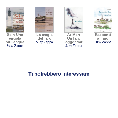
letteraria del cuore” nel contesto del
Festival del Viaggiatore di Asolo nel 2023
e il premio “Il corsaro nero” Emilio Salgari
per la letteratura avventurosa nel 2024.
Sein Una
La magia
Ar-Men
Racconti
virgola
del faro
Un faro
al faro
sull’acqua
Susy Zappa
leggendario
Susy Zappa
Susy Zappa
Susy Zappa
Ti potrebbero interessare