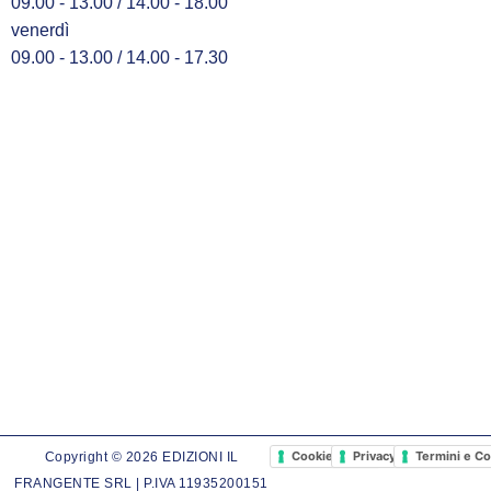
09.00 - 13.00 / 14.00 - 18.00
venerdì
09.00 - 13.00 / 14.00 - 17.30
Cookie Policy
Privacy Policy
Termini e Co
Copyright © 2026 EDIZIONI IL
FRANGENTE SRL | P.IVA 11935200151