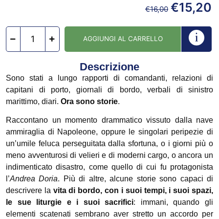
€
15,20
€
16,00
AGGIUNGI AL CARRELLO
Descrizione
Sono stati a lungo rapporti di comandanti, relazioni di
capitani di porto, giornali di bordo, verbali di sinistro
marittimo, diari.
Ora sono storie
.
Raccontano un momento drammatico vissuto dalla nave
ammiraglia di Napoleone, oppure le singolari peripezie di
un’umile feluca perseguitata dalla sfortuna, o i giorni più o
meno avventurosi di velieri e di moderni cargo, o ancora un
indimenticato disastro, come quello di cui fu protagonista
l’
Andrea Doria
. Più di altre, alcune storie sono capaci di
descrivere la
vita di bordo, con i suoi tempi, i suoi spazi,
le sue liturgie e i suoi sacrifici
: immani, quando gli
elementi scatenati sembrano aver stretto un accordo per