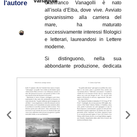
Vanagolli
l'autore
Gianfranco Vanagolli è nato
all’isola d’Elba, dove vive. Avviato
giovanissimo alla carriera del
mare, ha maturato
successivamente interessi filologici
e letterari, laureandosi in Lettere
moderne.
Si distinguono, nella sua
abbondante produzione, dedicata
anche alla storia e al folclore
dell’Arcipelago toscano, un volume
di racconti,
Il Cacciadiavoli e altro
mare
(Le Opere e i Giorni, 2001);
un saggio critico,
Profili di autori
elbani contemporanei
(Le Opere e i
Giorni, 2008) e i romanzi
Il tesoro
del Carmine
(Il Foglio letterario,
2017) e
Bandiera a bruno per la