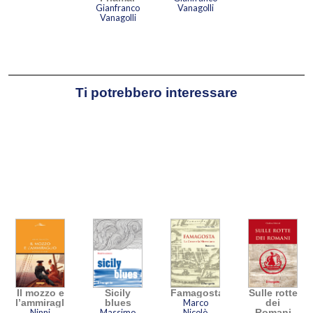
Gianfranco
Vanagolli
Vanagolli
Ti potrebbero interessare
Il mozzo e
Sicily
Famagosta
Sulle rotte
l’ammiraglio
blues
Marco
dei
Ninni
Massimo
Nicolò
Romani