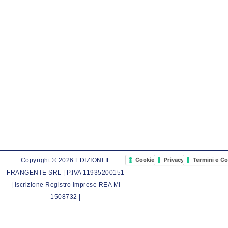
Cookie Policy
Privacy Policy
Termini e Co
Copyright © 2026 EDIZIONI IL
FRANGENTE SRL | P.IVA 11935200151
| Iscrizione Registro imprese REA MI
1508732 |