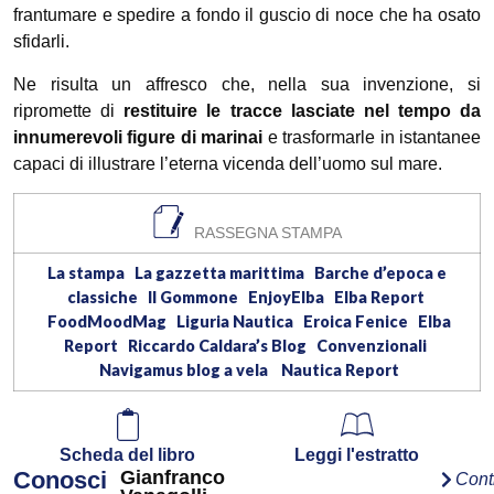
frantumare e spedire a fondo il guscio di noce che ha osato
sfidarli.
Ne risulta un affresco che, nella sua invenzione, si
ripromette di
restituire le tracce lasciate nel tempo da
innumerevoli figure di marinai
e trasformarle in istantanee
capaci di illustrare l’eterna vicenda dell’uomo sul mare.
RASSEGNA STAMPA
La stampa
La gazzetta marittima
Barche d’epoca e
classiche
Il Gommone
EnjoyElba
Elba Report
FoodMoodMag
Liguria Nautica
Eroica Fenice
Elba
Report
Riccardo Caldara’s Blog
Convenzionali
Navigamus blog a vela
Nautica Report
Scheda del libro
Leggi l'estratto
Conosci
Gianfranco
Cont