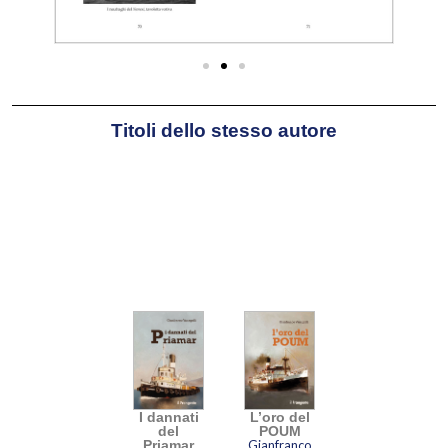
Diletta Mauro
(Ensemble, 2019).
Per Edizioni il Frangente ha
pubblicato i romanzi
I dannati del
Priamar
(2021) e
L’oro del POUM
(2022), oltre alla raccolta
Storie di
Titoli dello stesso autore
navi, naufragi e marinai
(2021).
I dannati
L’oro del
del
POUM
Priamar
Gianfranco