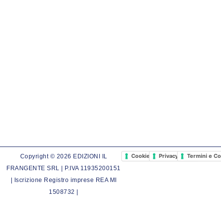
Cookie Policy
Privacy Policy
Termini e Co
Copyright © 2026 EDIZIONI IL
FRANGENTE SRL | P.IVA 11935200151
| Iscrizione Registro imprese REA MI
1508732 |