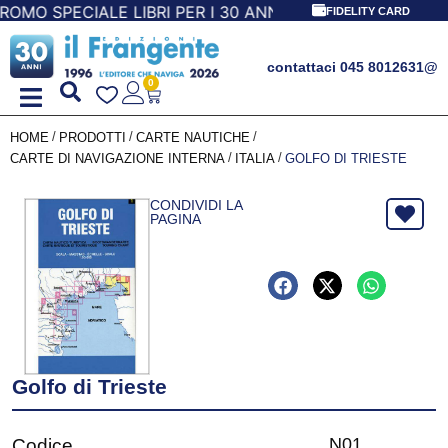
 SPECIALE LIBRI PER I 30 ANNI DEL FRANGENTE! *** CON O
FIDELITY CARD
contattaci 045 8012631
@
0
/
/
/
HOME
PRODOTTI
CARTE NAUTICHE
/
/
CARTE DI NAVIGAZIONE INTERNA
ITALIA
GOLFO DI TRIESTE
CONDIVIDI LA
PAGINA
Golfo di Trieste
N01
Codice