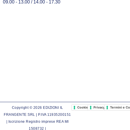
09.00 - 13.00 / 14.00 - 17.30
Cookie Policy
Privacy Policy
Termini e Co
Copyright © 2026 EDIZIONI IL
FRANGENTE SRL | P.IVA 11935200151
| Iscrizione Registro imprese REA MI
1508732 |