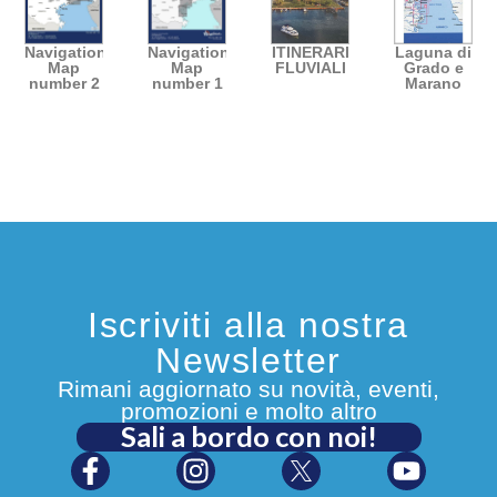
Navigation
Navigation
ITINERARI
Laguna di
Map
Map
FLUVIALI
Grado e
number 2
number 1
Marano
Iscriviti alla nostra
Newsletter
Rimani aggiornato su novità, eventi,
promozioni e molto altro
Sali a bordo con noi!