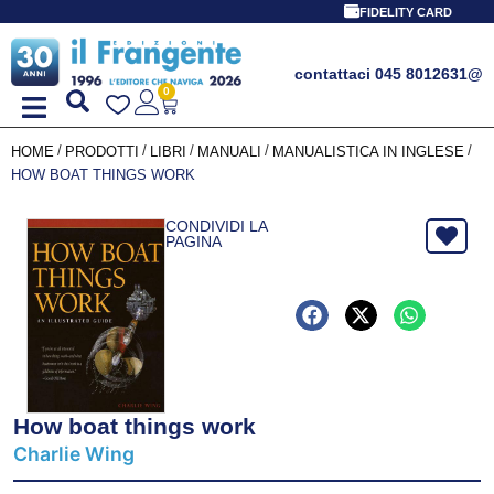
FIDELITY CARD
contattaci 045 8012631
@
0
/
/
/
/
/
HOME
PRODOTTI
LIBRI
MANUALI
MANUALISTICA IN INGLESE
HOW BOAT THINGS WORK
CONDIVIDI LA
PAGINA
How boat things work
Charlie Wing