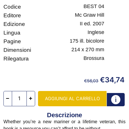
BEST 04
Codice
Mc Graw Hill
Editore
II ed. 2007
Edizione
Inglese
Lingua
175 ill. bicolore
Pagine
214 x 270 mm
Dimensioni
Brossura
Rilegatura
€
34,74
€
56,03
AGGIUNGI AL CARRELLO
Descrizione
Whether you’re a new mariner or a lifetime veteran, this
book is a resource you can’t afford to be without.