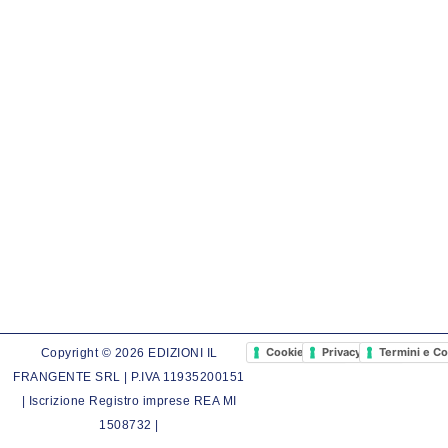
Cookie Policy
Privacy Policy
Termini e Co
Copyright © 2026 EDIZIONI IL
FRANGENTE SRL | P.IVA 11935200151
| Iscrizione Registro imprese REA MI
1508732 |