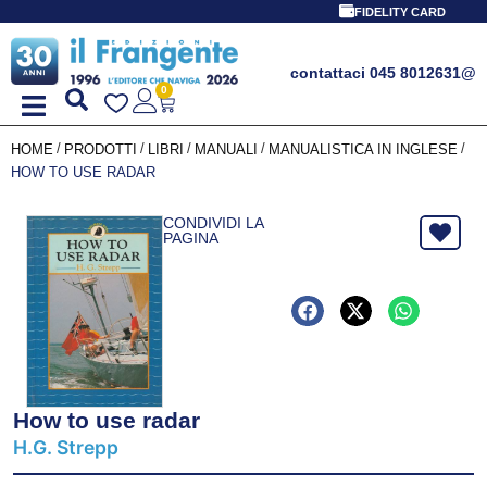
FIDELITY CARD
contattaci 045 8012631
@
0
/
/
/
/
/
HOME
PRODOTTI
LIBRI
MANUALI
MANUALISTICA IN INGLESE
HOW TO USE RADAR
CONDIVIDI LA
PAGINA
How to use radar
H.G. Strepp