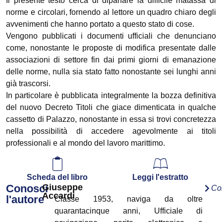
Il presente testo cerca di dipanare la difficile matassa di
norme e circolari, fornendo al lettore un quadro chiaro degli
avvenimenti che hanno portato a questo stato di cose.
Vengono pubblicati i documenti ufficiali che denunciano
come, nonostante le proposte di modifica presentate dalle
associazioni di settore fin dai primi giorni di emanazione
delle norme, nulla sia stato fatto nonostante sei lunghi anni
già trascorsi.
In particolare è pubblicata integralmente la bozza definitiva
del nuovo Decreto Titoli che giace dimenticata in qualche
cassetto di Palazzo, nonostante in essa si trovi concretezza
nella possibilità di accedere agevolmente ai titoli
professionali e al mondo del lavoro marittimo.
Scheda del libro
Leggi l'estratto
Conosci
Giuseppe
Co
Accardi
l'autore
Classe 1953, naviga da oltre
quarantacinque anni, Ufficiale di