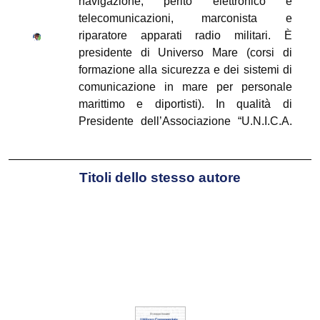
navigazione, perito elettronico e
telecomunicazioni, marconista e
riparatore apparati radio militari. È
presidente di Universo Mare (corsi di
formazione alla sicurezza e dei sistemi di
comunicazione in mare per personale
marittimo e diportisti). In qualità di
Presidente dell’Associazione “U.N.I.C.A.
nautica” (Unione Nazionale Imprenditori
Charter Nautico Associati) siede ai tavoli
tecnici del Ministero dei Trasporti e del
Titoli dello stesso autore
Comando Generale delle Capitanerie di
Porto per la revisione dei Titoli Marittimi,
del Codice della nautica da diporto e del
decreto di prossima promulgazione
inerente il conseguimento della patente
nautica.