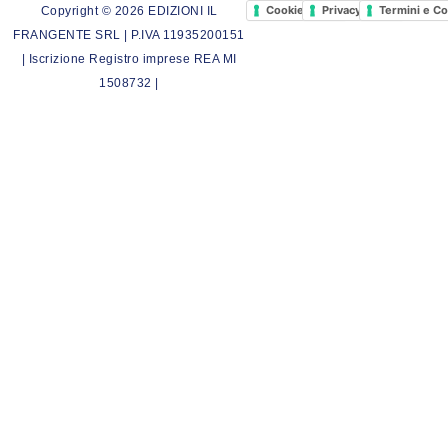
Cookie Policy
Privacy Policy
Termini e Co
Copyright © 2026 EDIZIONI IL
FRANGENTE SRL | P.IVA 11935200151
| Iscrizione Registro imprese REA MI
1508732 |