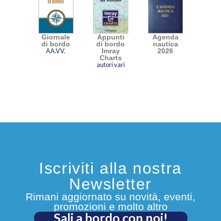
Giornale
Appunti
Agenda
di bordo
di bordo
nautica
AA.VV.
Imray
2026
Charts
autori vari
Iscriviti alla nostra
Newsletter
Rimani aggiornato su novità, eventi,
promozioni e molto altro
Sali a bordo con noi!