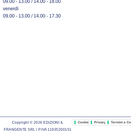
09.00 - 13.00 / 14.00 - 18.00
venerdì
09.00 - 13.00 / 14.00 - 17.30
Cookie Policy
Privacy Policy
Termini e Co
Copyright © 2026 EDIZIONI IL
FRANGENTE SRL | P.IVA 11935200151