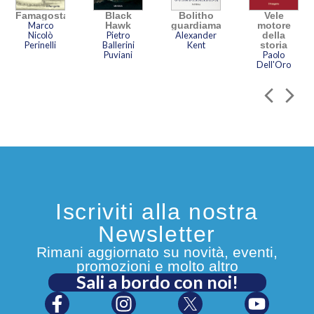
Famagosta
Black
Bolitho
Vele
Marco
Hawk
guardiamarina
motore
Nicolò
Pietro
Alexander
della
Perinelli
Ballerini
Kent
storia
Puviani
Paolo
Dell'Oro
Iscriviti alla nostra
Newsletter
Rimani aggiornato su novità, eventi,
promozioni e molto altro
Sali a bordo con noi!