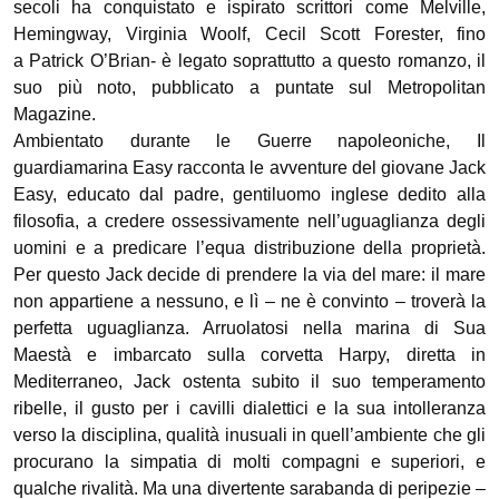
secoli ha conquistato e ispirato scrittori come Melville,
Hemingway, Virginia Woolf, Cecil Scott Forester, fino
a Patrick O’Brian- è legato soprattutto a questo romanzo, il
suo più noto, pubblicato a puntate sul Metropolitan
Magazine.
Ambientato durante le Guerre napoleoniche, Il
guardiamarina Easy racconta le avventure del giovane Jack
Easy, educato dal padre, gentiluomo inglese dedito alla
filosofia, a credere ossessivamente nell’uguaglianza degli
uomini e a predicare l’equa distribuzione della proprietà.
Per questo Jack decide di prendere la via del mare: il mare
non appartiene a nessuno, e lì – ne è convinto – troverà la
perfetta uguaglianza. Arruolatosi nella marina di Sua
Maestà e imbarcato sulla corvetta Harpy, diretta in
Mediterraneo, Jack ostenta subito il suo temperamento
ribelle, il gusto per i cavilli dialettici e la sua intolleranza
verso la disciplina, qualità inusuali in quell’ambiente che gli
procurano la simpatia di molti compagni e superiori, e
qualche rivalità. Ma una divertente sarabanda di peripezie –