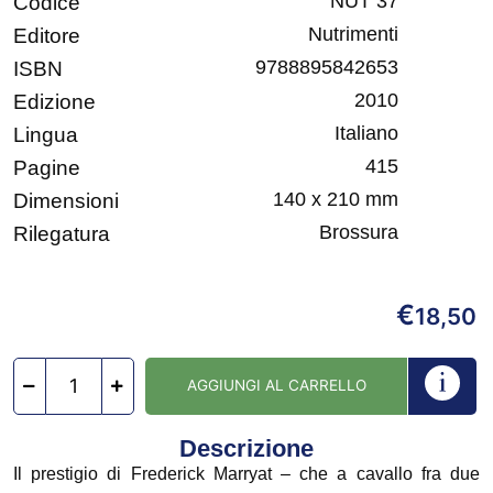
NUT 37
Codice
Nutrimenti
Editore
9788895842653
ISBN
2010
Edizione
Italiano
Lingua
415
Pagine
140 x 210 mm
Dimensioni
Brossura
Rilegatura
€
18,50
AGGIUNGI AL CARRELLO
Descrizione
Il prestigio di Frederick Marryat – che a cavallo fra due