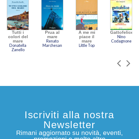
Tutti i
Prua al
A me mi
Gattofelice
colori del
mare
piace il
Nino
mare
Renato
mare
Codagnone
Donatella
Marchesan
Little Top
Zanello
Iscriviti alla nostra
Newsletter
Rimani aggiornato su novità, eventi,
promozioni e molto altro