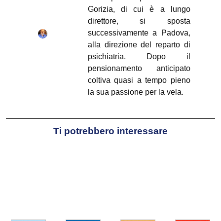
Gorizia, di cui è a lungo
direttore, si sposta
successivamente a Padova,
alla direzione del reparto di
psichiatria. Dopo il
pensionamento anticipato
coltiva quasi a tempo pieno
la sua passione per la vela.
Oltre ai numerosi articoli su
riviste scientifiche, ha
pubblicato alcuni volumi
Ti potrebbero interessare
monografici sulla sua
disciplina professionale e un
romanzo autobiografico con
lo pseudonimo di Leandro
Cantaleo (Enigma Cancro,
Guaraldi, 1994).
www.velanchio.it