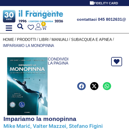
FIDELITY CARD
contattaci 045 8012631
@
0
/
/
/
/
/
HOME
PRODOTTI
LIBRI
MANUALI
SUBACQUEA E APNEA
IMPARIAMO LA MONOPINNA
CONDIVIDI
LA PAGINA
Impariamo la monopinna
Mike Marić, Valter Mazzei, Stefano Figini