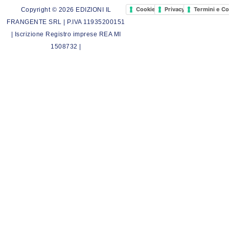
Cookie Policy
Privacy Policy
Termini e Co
Copyright © 2026 EDIZIONI IL
FRANGENTE SRL | P.IVA 11935200151
| Iscrizione Registro imprese REA MI
1508732 |