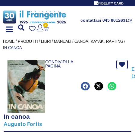
FIDELITY CARD
contattaci 045 8012631
@
0
/
/
/
/
/
HOME
PRODOTTI
LIBRI
MANUALI
CANOA, KAYAK, RAFTING
IN CANOA
CONDIVIDI LA
PAGINA
E
1
In canoa
Augusto Fortis