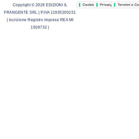
Cookie Policy
Privacy Policy
Termini e Co
Copyright © 2026 EDIZIONI IL
FRANGENTE SRL | P.IVA 11935200151
| Iscrizione Registro imprese REA MI
1508732 |